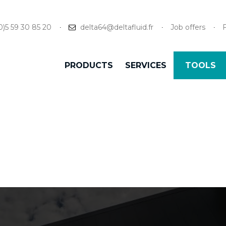
0)5 59 30 85 20
delta64@deltafluid.fr
Job offers
PRODUCTS
SERVICES
TOOLS