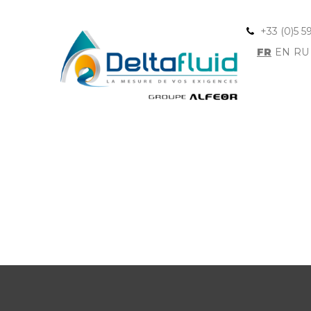
+33 (0)5 5
FR
EN
RU