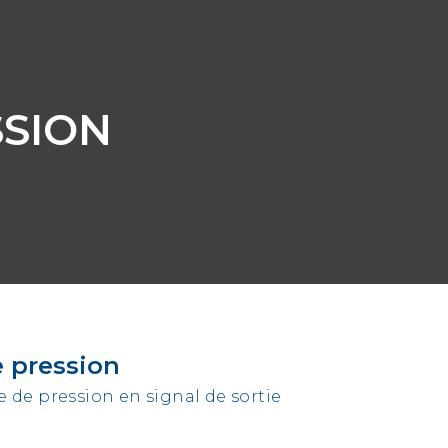
SION
 pression
e de pression en signal de sortie