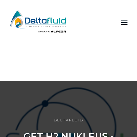
FR
EN
RU
DELTAFLUID
GET H2 NUKLEUS -