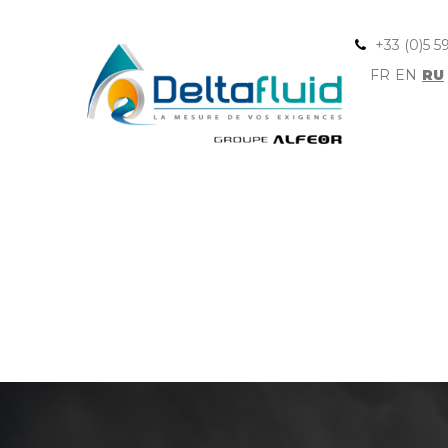
+33 (0)5 5
FR
EN
RU