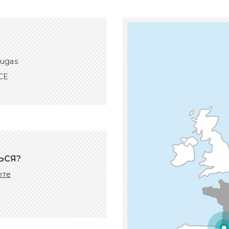
Augas
CE
ЬСЯ?
рте